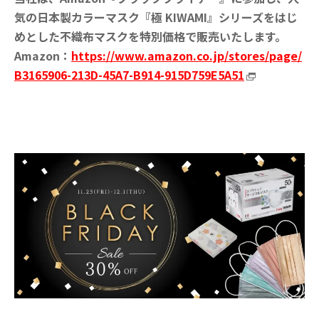
気の日本製カラーマスク『極 KIWAMI』シリーズをはじ
めとした不織布マスクを特別価格で販売いたします。
Amazon：
https://www.amazon.co.jp/stores/page/
B3165906-213D-45A7-B914-915D759E5A51