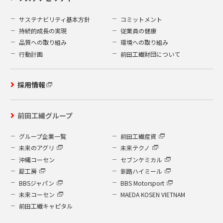
サステナビリティ基本方針
コミットメント
持続的成長の実現
従業員の健康
品質への取り組み
環境への取り組み
行動計画
前田工繊財団について
採用情報
前田工繊グループ
グループ企業一覧
前田工繊産資
未来のアグリ
未来テクノ
沖縄コーセン
セブンケミカル
犀工房
釧路ハイミール
BBSジャパン
BBS Motorsport
未来コーセン
MAEDA KOSEN VIETNAM
前田工繊キャピタル