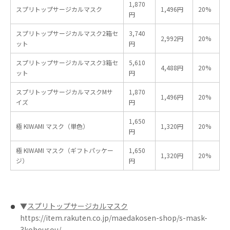
1,870
スプリトップサージカルマスク
1,496円
20%
円
スプリトップサージカルマスク2箱セ
3,740
2,992円
20%
ット
円
スプリトップサージカルマスク3箱セ
5,610
4,488円
20%
ット
円
スプリトップサージカルマスクMサ
1,870
1,496円
20%
イズ
円
1,650
極 KIWAMI マスク（単色）
1,320円
20%
円
極 KIWAMI マスク（ギフトパッケー
1,650
1,320円
20%
ジ）
円
▼
スプリトップサージカルマスク
https://item.rakuten.co.jp/maedakosen-shop/s-mask-
3kohousou/