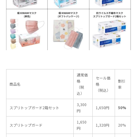
通常価
セール価
格
割引
商品名
格
（税
率
（税込）
込）
3,300
スプリトップガード2箱セット
1,650円
50%
円
1,650
スプリトップガード
1,320円
20%
円