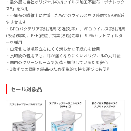
・最外層に自社オリジナルの抗ウイルス加工不織布「ボナレック
ス®」を採用
・不織布の繊維上に付着した特定のウイルスを２時間で99.9％減
少させます
・BFE(バクテリア飛沫捕集(ろ過)効率）、VFE(ウイルス飛沫捕集
(ろ過)効率)、PFE(微粒子捕集(ろ過)効率) 99%カットフィルタ
ーを採用
・口元側には毛羽立ちにくく滑らかな不織布を使用
・⻑時間の着⽤でも、⽿が痛くなりにくいオリジナルの丸⽿紐
・国内のクリーンルームで製造・梱包しているため安心
・1枚ずつの個別包装品のため衛生的で持ち運びにも便利
セール対象品