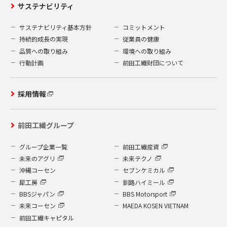
サステナビリティ
サステナビリティ基本方針
コミットメント
持続的成長の実現
従業員の健康
品質への取り組み
環境への取り組み
行動計画
前田工繊財団について
採用情報
前田工繊グループ
グループ企業一覧
前田工繊産資
未来のアグリ
未来テクノ
沖縄コーセン
セブンケミカル
犀工房
釧路ハイミール
BBSジャパン
BBS Motorsport
未来コーセン
MAEDA KOSEN VIETNAM
前田工繊キャピタル