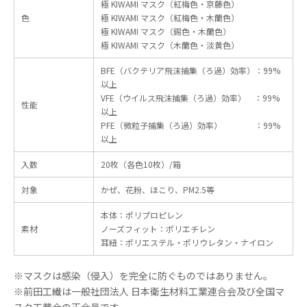
極 KIWAMI マスク（紅梅色・京藤色）
色
極 KIWAMI マスク（紅梅色・木蘭色）
極 KIWAMI マスク（錫色・木蘭色）
極 KIWAMI マスク（木蘭色・淡黄色）
BFE（バクテリア飛沫捕集（ろ過）効率）：99%
以上
VFE（ウイルス飛沫捕集（ろ過）効率） ：99%
性能
以上
PFE（微粒子捕集（ろ過）効率） ：99%
以上
入数
20枚（各色10枚）/箱
対象
かぜ、花粉、ほこり、PM2.5等
本体：ポリプロピレン
素材
ノーズフィット：ポリエチレン
耳紐：ポリエステル・ポリウレタン・ナイロン
※マスクは感染（侵入）を完全に防ぐものではありません。
※前田工繊は一般社団法人 日本衛生材料工業連合会及び全国マ