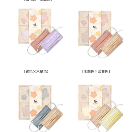
【錫色×木蘭色】
【木蘭色×淡黄色】