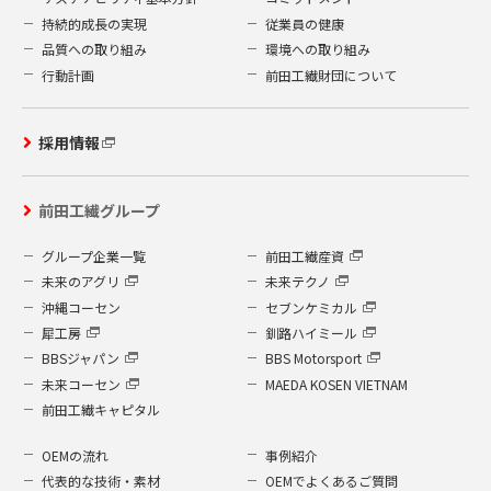
持続的成長の実現
従業員の健康
品質への取り組み
環境への取り組み
行動計画
前田工繊財団について
採用情報
前田工繊グループ
グループ企業一覧
前田工繊産資
未来のアグリ
未来テクノ
沖縄コーセン
セブンケミカル
犀工房
釧路ハイミール
BBSジャパン
BBS Motorsport
未来コーセン
MAEDA KOSEN VIETNAM
前田工繊キャピタル
OEMの流れ
事例紹介
代表的な技術・素材
OEMでよくあるご質問