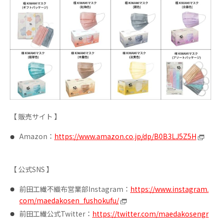
【 販売サイト 】
Amazon：
https://www.amazon.co.jp/dp/B0B3LJ5Z5H
【 公式SNS 】
前田工繊不織布営業部Instagram：
https://www.instagram.
com/maedakosen_fushokufu/
前田工繊公式Twitter：
https://twitter.com/maedakosengr