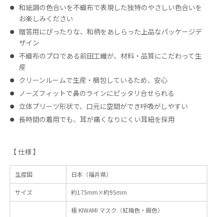
和紙調の色合いを不織布で表現した独特のやさしい色合いを
お楽しみください
贈答用にぴったりな、和柄をあしらった上品なパッケージデ
ザイン
不織布のプロである前田工繊が、材料・品質にこだわって生
産
クリーンルームで生産・梱包しているため、安心
ノーズフィットで鼻のラインにピッタリ合せられる
立体プリーツ形状で、口元に空間ができ呼吸がしやすい
長時間の着用でも、耳が痛くなりにくい耳紐を採用
【 仕様 】
生産国
日本（福井県）
サイズ
約175mm×約95mm
極 KIWAMI マスク（紅梅色・錫色）