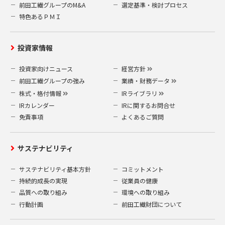
前田工繊グループのM&A
選定基準・検討プロセス
特色あるＰＭＩ
投資家情報
投資家向けニュース
経営方針
前田工繊グループの強み
業績・財務データ
株式・格付情報
IRライブラリ
IRカレンダー
IRに関するお問合せ
免責事項
よくあるご質問
サステナビリティ
サステナビリティ基本方針
コミットメント
持続的成長の実現
従業員の健康
品質への取り組み
環境への取り組み
行動計画
前田工繊財団について