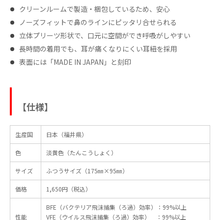
クリーンルームで製造・梱包しているため、安⼼
ノーズフィットで⿐のラインにピッタリ合せられる
⽴体プリーツ形状で、⼝元に空間ができ呼吸がしやすい
⻑時間の着⽤でも、⽿が痛くなりにくい⽿紐を採⽤
表面には「MADE IN JAPAN」と刻印
【仕様】
生産国
日本（福井県）
色
淡黄色（たんこうしょく）
サイズ
ふつうサイズ（175㎜×95㎜）
価格
1,650円（税込）
BFE（バクテリア飛沫捕集（ろ過）効率）：99%以上
性能
VFE（ウイルス飛沫捕集（ろ過）効率） ：99%以上