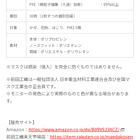
PFE（微粒子捕集（ろ過）効率） ：99%以上
梱包
30枚（1枚ずつの個別包装）
対象
かぜ、花粉、ほこり、PM2.5等
本体：ポリプロピレン
素材
ノーズフィット：ポリエチレン
耳紐：ポリエステル・ポリウレタン
※マスクは感染（侵入）を完全に防ぐものではありません。
※前田工繊は一般社団法人 日本衛生材料工業連合会及び全国マ
スク工業会の正会員です。
※モニターの発色により実際のものと色が異なる場合がありま
す。
【販売サイト】
Amazon：
https://www.amazon.co.jp/dp/B09VS23XCZ/
前田工繊楽天市場店：
https://item.rakuten.co.jp/maedakosen