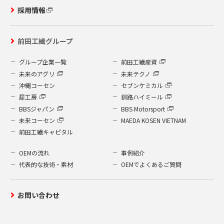
採用情報
前田工繊グループ
グループ企業一覧
前田工繊産資
未来のアグリ
未来テクノ
沖縄コーセン
セブンケミカル
犀工房
釧路ハイミール
BBSジャパン
BBS Motorsport
未来コーセン
MAEDA KOSEN VIETNAM
前田工繊キャピタル
OEMの流れ
事例紹介
代表的な技術・素材
OEMでよくあるご質問
お問い合わせ