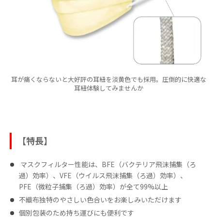
耳が痛くならないと大好評の耳紐を淡黄色でも採用。圧倒的に快適な
耳紐体験してみませんか
【特長】
​ マスクフィルター性能は、BFE（バクテリア⾶沫捕集（ろ
過）効率）、VFE（ウイルス⾶沫捕集（ろ過）効率）、
PFE（微粒⼦捕集（ろ過）効率）が全て99%以上
不織布独特のやさしい⾊合いをお楽しみいただけます
個別包装のため持ち運びにも便利です