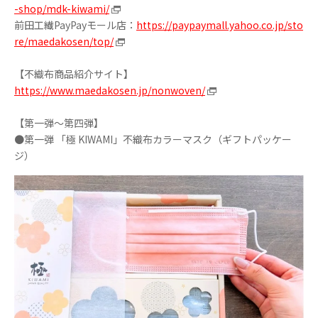
-shop/mdk-kiwami/
前田工繊PayPayモール店：
https://paypaymall.yahoo.co.jp/sto
re/maedakosen/top/
【不織布商品紹介サイト】
https://www.maedakosen.jp/nonwoven/
【第一弾～第四弾】
●第一弾 「極 KIWAMI」不織布カラーマスク（ギフトパッケー
ジ）