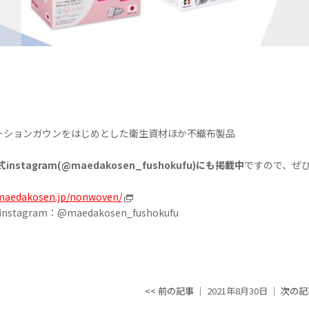
ーションガウンをはじめとした衛生資材ほか不織布製品
stagram(@maedakosen_fushokufu)にも掲載中
ですので、ぜ
maedakosen.jp/nonwoven/
agram：@maedakosen_fushokufu
<< 前の記事
│ 2021年8月30日 │
次の記事