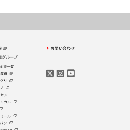
報
お問い合わせ
繊グループ
プ企業一覧
繊産資
アグリ
クノ
ーセン
ケミカル
イミール
ャパン
orsport