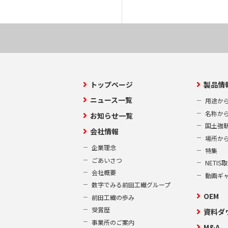
トップページ
製品情
ニュース一覧
用途か
名称か
お知らせ一覧
国土強
会社情報
場所か
企業理念
特集
ごあいさつ
NETI
会社概要
動画ギ
数字でみる前田工繊グループ
OEM
前田工繊の歩み
受賞歴
資料ダ
事業所のご案内
M&A