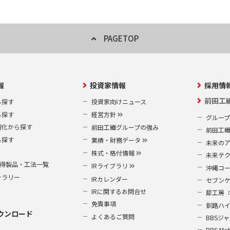
PAGETOP
報
投資家情報
採用情
前田工
ら探す
投資家向けニュース
ら探す
経営方針
グルー
靭化から探す
前田工繊グループの強み
前田工
ら探す
業績・財務データ
未来の
株式・格付情報
未来テ
S取得製品・工法一覧
IRライブラリ
沖縄コ
ャラリー
IRカレンダー
セブン
IRに関するお問合せ
犀工房
免責事項
釧路ハ
ウンロード
よくあるご質問
BBSジ
BBS Mot