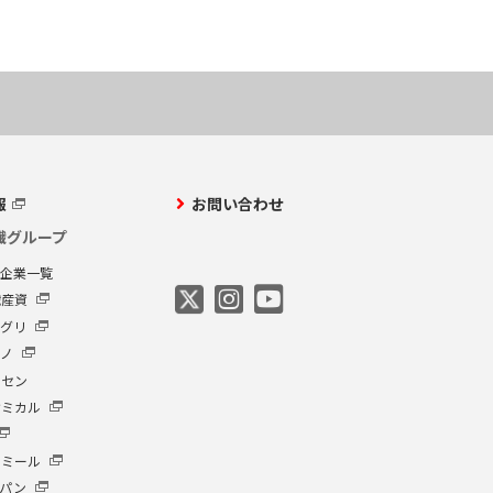
報
お問い合わせ
繊グループ
プ企業一覧
繊産資
アグリ
クノ
ーセン
ケミカル
イミール
ャパン