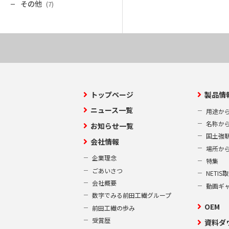
その他
(7)
トップページ
製品情
ニュース一覧
用途か
名称か
お知らせ一覧
国土強
会社情報
場所か
企業理念
特集
ごあいさつ
NETI
会社概要
動画ギ
数字でみる前田工繊グループ
OEM
前田工繊の歩み
受賞歴
資料ダ