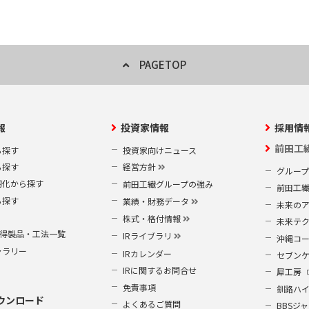
PAGETOP
報
投資家情報
採用情
前田工
ら探す
投資家向けニュース
ら探す
経営方針
グルー
靭化から探す
前田工繊グループの強み
前田工
ら探す
業績・財務データ
未来の
株式・格付情報
未来テ
S取得製品・工法一覧
IRライブラリ
沖縄コ
ャラリー
IRカレンダー
セブン
IRに関するお問合せ
犀工房
免責事項
釧路ハ
ウンロード
よくあるご質問
BBSジ