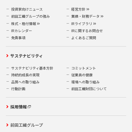
投資家向けニュース
経営方針
前田工繊グループの強み
業績・財務データ
株式・格付情報
IRライブラリ
IRカレンダー
IRに関するお問合せ
免責事項
よくあるご質問
サステナビリティ
サステナビリティ基本方針
コミットメント
持続的成長の実現
従業員の健康
品質への取り組み
環境への取り組み
行動計画
前田工繊財団について
採用情報
前田工繊グループ