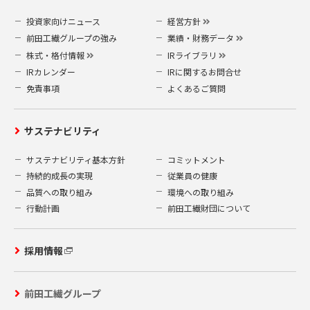
投資家向けニュース
経営方針
前田工繊グループの強み
業績・財務データ
株式・格付情報
IRライブラリ
IRカレンダー
IRに関するお問合せ
免責事項
よくあるご質問
サステナビリティ
サステナビリティ基本方針
コミットメント
持続的成長の実現
従業員の健康
品質への取り組み
環境への取り組み
行動計画
前田工繊財団について
採用情報
前田工繊グループ