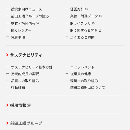
投資家向けニュース
経営方針
前田工繊グループの強み
業績・財務データ
株式・格付情報
IRライブラリ
IRカレンダー
IRに関するお問合せ
免責事項
よくあるご質問
サステナビリティ
サステナビリティ基本方針
コミットメント
持続的成長の実現
従業員の健康
品質への取り組み
環境への取り組み
行動計画
前田工繊財団について
採用情報
前田工繊グループ