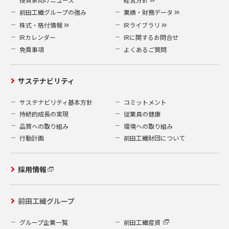
前田工繊グループの強み
業績・財務データ
株式・格付情報
IRライブラリ
IRカレンダー
IRに関するお問合せ
免責事項
よくあるご質問
サステナビリティ
サステナビリティ基本方針
コミットメント
持続的成長の実現
従業員の健康
品質への取り組み
環境への取り組み
行動計画
前田工繊財団について
採用情報
前田工繊グループ
グループ企業一覧
前田工繊産資