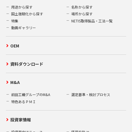
用途から探す
名称から探す
国土強靭化から探す
場所から探す
特集
NETIS取得製品・工法一覧
動画ギャラリー
OEM
資料ダウンロード
M&A
前田工繊グループのM&A
選定基準・検討プロセス
特色あるＰＭＩ
投資家情報
投資家向けニュース
経営方針