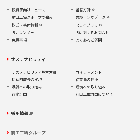
投資家向けニュース
経営方針
前田工繊グループの強み
業績・財務データ
株式・格付情報
IRライブラリ
IRカレンダー
IRに関するお問合せ
免責事項
よくあるご質問
サステナビリティ
サステナビリティ基本方針
コミットメント
持続的成長の実現
従業員の健康
品質への取り組み
環境への取り組み
行動計画
前田工繊財団について
採用情報
前田工繊グループ