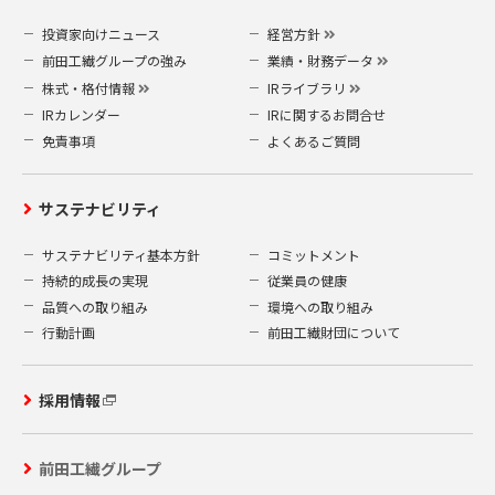
投資家向けニュース
経営方針
前田工繊グループの強み
業績・財務データ
株式・格付情報
IRライブラリ
IRカレンダー
IRに関するお問合せ
免責事項
よくあるご質問
サステナビリティ
サステナビリティ基本方針
コミットメント
持続的成長の実現
従業員の健康
品質への取り組み
環境への取り組み
行動計画
前田工繊財団について
採用情報
前田工繊グループ