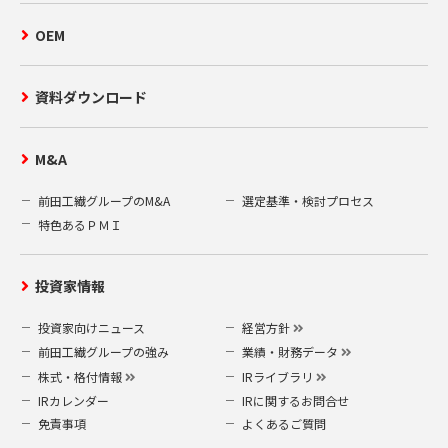
OEM
資料ダウンロード
M&A
前田工繊グループのM&A
選定基準・検討プロセス
特色あるＰＭＩ
投資家情報
投資家向けニュース
経営方針
前田工繊グループの強み
業績・財務データ
株式・格付情報
IRライブラリ
IRカレンダー
IRに関するお問合せ
免責事項
よくあるご質問