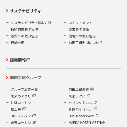
サステナビリティ
サステナビリティ基本方針
コミットメント
持続的成長の実現
従業員の健康
品質への取り組み
環境への取り組み
行動計画
前田工繊財団について
採用情報
前田工繊グループ
グループ企業一覧
前田工繊産資
未来のアグリ
未来テクノ
沖縄コーセン
セブンケミカル
犀工房
釧路ハイミール
BBSジャパン
BBS Motorsport
未来コーセン
MAEDA KOSEN VIETNAM