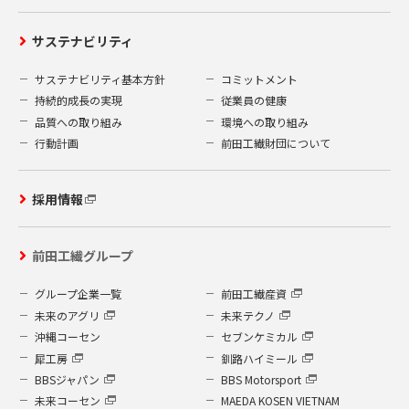
サステナビリティ
サステナビリティ基本方針
コミットメント
持続的成長の実現
従業員の健康
品質への取り組み
環境への取り組み
行動計画
前田工繊財団について
採用情報
前田工繊グループ
グループ企業一覧
前田工繊産資
未来のアグリ
未来テクノ
沖縄コーセン
セブンケミカル
犀工房
釧路ハイミール
BBSジャパン
BBS Motorsport
未来コーセン
MAEDA KOSEN VIETNAM