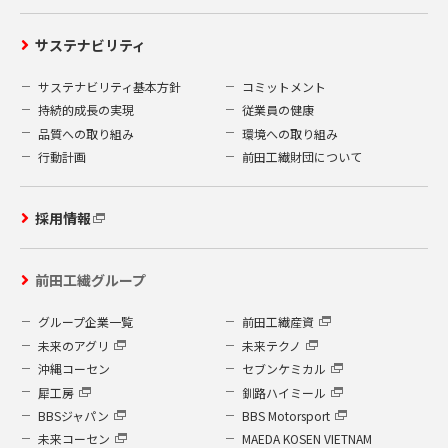
サステナビリティ
サステナビリティ基本方針
コミットメント
持続的成長の実現
従業員の健康
品質への取り組み
環境への取り組み
行動計画
前田工繊財団について
採用情報
前田工繊グループ
グループ企業一覧
前田工繊産資
未来のアグリ
未来テクノ
沖縄コーセン
セブンケミカル
犀工房
釧路ハイミール
BBSジャパン
BBS Motorsport
未来コーセン
MAEDA KOSEN VIETNAM