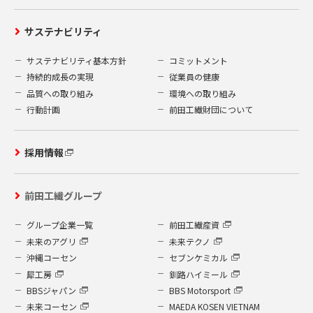
サステナビリティ
サステナビリティ基本方針
コミットメント
持続的成長の実現
従業員の健康
品質への取り組み
環境への取り組み
行動計画
前田工繊財団について
採用情報
前田工繊グループ
グループ企業一覧
前田工繊産資
未来のアグリ
未来テクノ
沖縄コーセン
セブンケミカル
犀工房
釧路ハイミール
BBSジャパン
BBS Motorsport
未来コーセン
MAEDA KOSEN VIETNAM