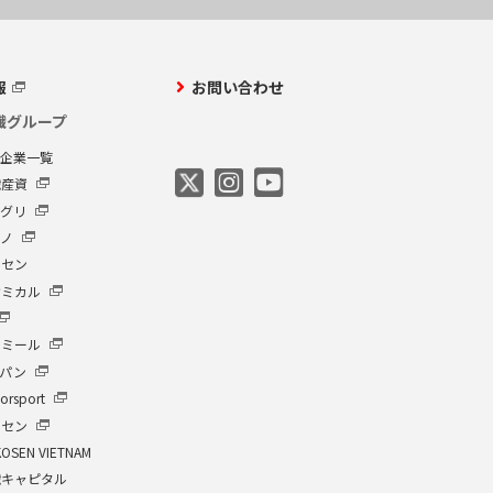
報
お問い合わせ
繊グループ
プ企業一覧
繊産資
アグリ
クノ
ーセン
ケミカル
イミール
ャパン
orsport
ーセン
KOSEN VIETNAM
繊キャピタル