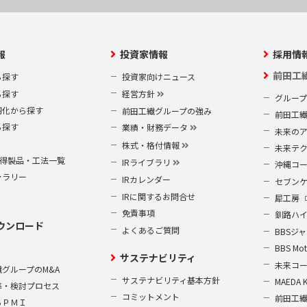
報
投資家情報
採用情
前田工
ら探す
投資家向けニュース
ら探す
経営方針
グルー
靭化から探す
前田工繊グループの強み
前田工
ら探す
業績・財務データ
未来の
株式・格付情報
未来テ
S取得製品・工法一覧
IRライブラリ
沖縄コ
ャラリー
IRカレンダー
セブン
IRに関するお問合せ
犀工房
免責事項
釧路ハ
ウンロード
よくあるご質問
BBSジ
BBS Mot
サステナビリティ
未来コ
グループのM&A
サステナビリティ基本方針
MAEDA 
準・検討プロセス
コミットメント
前田工
るＰＭＩ