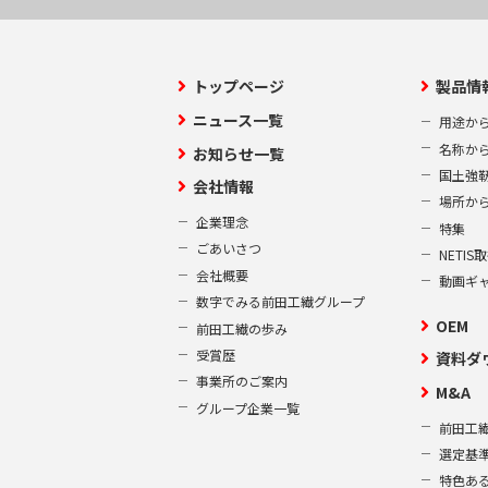
トップページ
製品情
ニュース一覧
用途か
名称か
お知らせ一覧
国土強
会社情報
場所か
企業理念
特集
ごあいさつ
NETI
会社概要
動画ギ
数字でみる前田工繊グループ
OEM
前田工繊の歩み
受賞歴
資料ダ
事業所のご案内
M&A
グループ企業一覧
前田工繊
選定基
特色あ