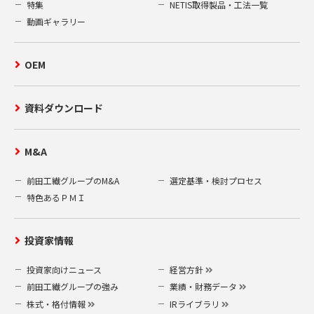
特集
NETIS取得製品・工法一覧
動画ギャラリー
OEM
資料ダウンロード
M&A
前田工繊グループのM&A
選定基準・検討プロセス
特色あるＰＭＩ
投資家情報
投資家向けニュース
経営方針
前田工繊グループの強み
業績・財務データ
株式・格付情報
IRライブラリ