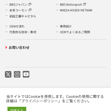
BBSジャパン
BBS Motorsport
未来コーセン
MAEDA KOSEN VIETNAM
前田工繊キャピタル
OEMの流れ
事例紹介
代表的な技術・素材
OEMでよくあるご質問
お問い合わせ
当サイトではCookieを使用します。Cookieの使用に関する
ご利用について
プライバシーポリシー
詳細は「
プライバシーポリシー
」をご覧ください。
前田工繊公式SNS利用規約
商標について
同意する