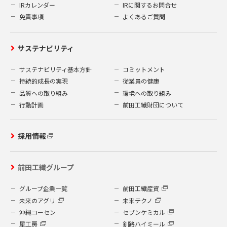
IRカレンダー
IRに関するお問合せ
免責事項
よくあるご質問
サステナビリティ
サステナビリティ基本方針
コミットメント
持続的成長の実現
従業員の健康
品質への取り組み
環境への取り組み
行動計画
前田工繊財団について
採用情報
前田工繊グループ
グループ企業一覧
前田工繊産資
未来のアグリ
未来テクノ
沖縄コーセン
セブンケミカル
犀工房
釧路ハイミール