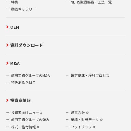
特集
NETIS取得製品・工法一覧
動画ギャラリー
OEM
資料ダウンロード
M&A
前田工繊グループのM&A
選定基準・検討プロセス
特色あるＰＭＩ
投資家情報
投資家向けニュース
経営方針
前田工繊グループの強み
業績・財務データ
株式・格付情報
IRライブラリ