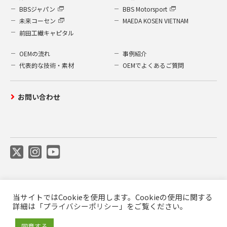
BBSジャパン
BBS Motorsport
未来コーセン
MAEDA KOSEN VIETNAM
前田工繊キャピタル
OEMの流れ
事例紹介
代表的な技術・素材
OEMでよくあるご質問
お問い合わせ
当サイトではCookieを使用します。Cookieの使用に関する
ご利用について
プライバシーポリシー
詳細は「
プライバシーポリシー
」をご覧ください。
前田工繊公式SNS利用規約
商標について
同意する