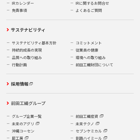
IRカレンダー
IRに関するお問合せ
免責事項
よくあるご質問
サステナビリティ
サステナビリティ基本方針
コミットメント
持続的成長の実現
従業員の健康
品質への取り組み
環境への取り組み
行動計画
前田工繊財団について
採用情報
前田工繊グループ
グループ企業一覧
前田工繊産資
未来のアグリ
未来テクノ
沖縄コーセン
セブンケミカル
犀工房
釧路ハイミール