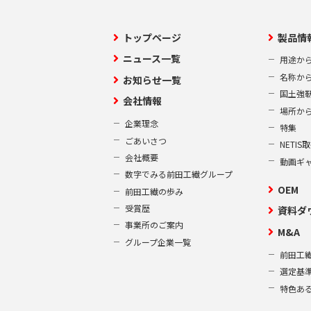
トップページ
製品情
ニュース一覧
用途か
名称か
お知らせ一覧
国土強
会社情報
場所か
企業理念
特集
ごあいさつ
NETI
会社概要
動画ギ
数字でみる前田工繊グループ
OEM
前田工繊の歩み
受賞歴
資料ダ
事業所のご案内
M&A
グループ企業一覧
前田工繊
選定基
特色あ