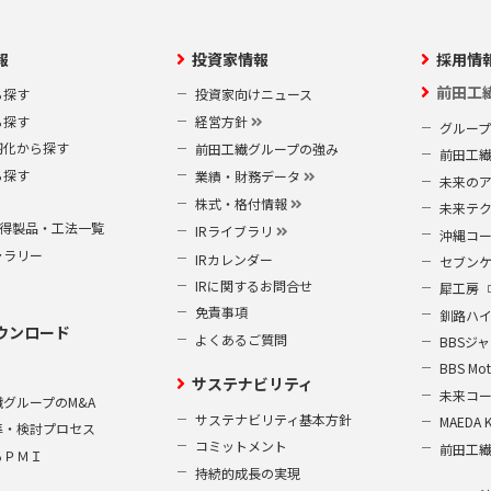
報
投資家情報
採用情
前田工
ら探す
投資家向けニュース
ら探す
経営方針
グルー
靭化から探す
前田工繊グループの強み
前田工
ら探す
業績・財務データ
未来の
株式・格付情報
未来テ
S取得製品・工法一覧
IRライブラリ
沖縄コ
ャラリー
IRカレンダー
セブン
IRに関するお問合せ
犀工房
免責事項
釧路ハ
ウンロード
よくあるご質問
BBSジ
BBS Mot
サステナビリティ
未来コ
グループのM&A
サステナビリティ基本方針
MAEDA 
準・検討プロセス
コミットメント
前田工
るＰＭＩ
持続的成長の実現