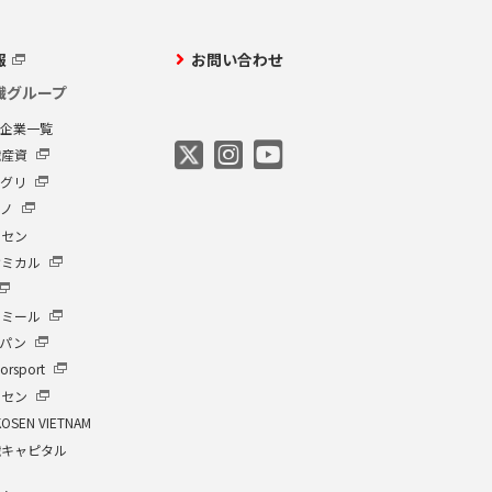
報
お問い合わせ
繊グループ
プ企業一覧
繊産資
アグリ
クノ
ーセン
ケミカル
イミール
ャパン
orsport
ーセン
KOSEN VIETNAM
繊キャピタル