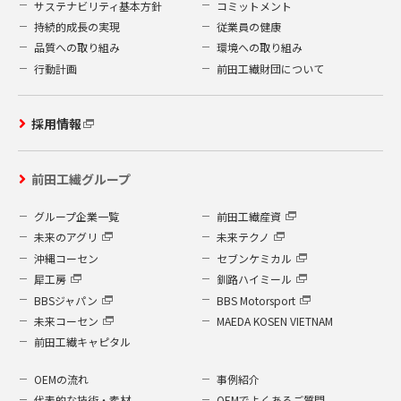
サステナビリティ基本方針
コミットメント
持続的成長の実現
従業員の健康
品質への取り組み
環境への取り組み
行動計画
前田工繊財団について
採用情報
前田工繊グループ
グループ企業一覧
前田工繊産資
未来のアグリ
未来テクノ
沖縄コーセン
セブンケミカル
犀工房
釧路ハイミール
BBSジャパン
BBS Motorsport
未来コーセン
MAEDA KOSEN VIETNAM
前田工繊キャピタル
OEMの流れ
事例紹介
代表的な技術・素材
OEMでよくあるご質問