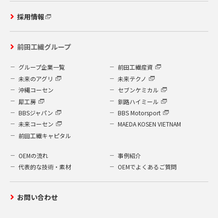
採用情報
前田工繊グループ
グループ企業一覧
前田工繊産資
未来のアグリ
未来テクノ
沖縄コーセン
セブンケミカル
犀工房
釧路ハイミール
BBSジャパン
BBS Motorsport
未来コーセン
MAEDA KOSEN VIETNAM
前田工繊キャピタル
OEMの流れ
事例紹介
代表的な技術・素材
OEMでよくあるご質問
お問い合わせ