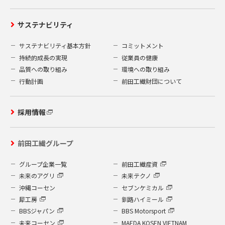
サステナビリティ
サステナビリティ基本方針
コミットメント
持続的成長の実現
従業員の健康
品質への取り組み
環境への取り組み
行動計画
前田工繊財団について
採用情報
前田工繊グループ
グループ企業一覧
前田工繊産資
未来のアグリ
未来テクノ
沖縄コーセン
セブンケミカル
犀工房
釧路ハイミール
BBSジャパン
BBS Motorsport
未来コーセン
MAEDA KOSEN VIETNAM