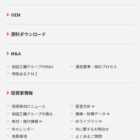
OEM
資料ダウンロード
M&A
前田工繊グループのM&A
選定基準・検討プロセス
特色あるＰＭＩ
投資家情報
投資家向けニュース
経営方針
前田工繊グループの強み
業績・財務データ
株式・格付情報
IRライブラリ
IRカレンダー
IRに関するお問合せ
免責事項
よくあるご質問