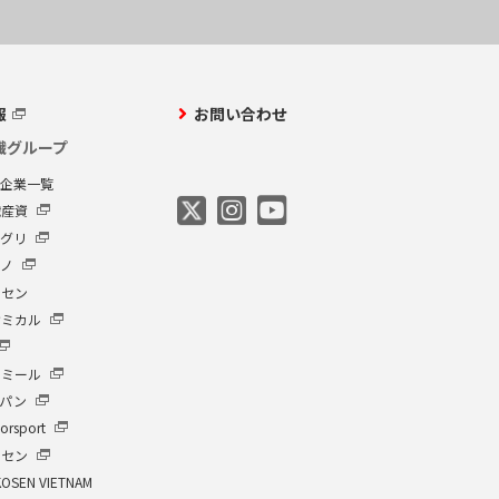
報
お問い合わせ
繊グループ
プ企業一覧
繊産資
アグリ
クノ
ーセン
ケミカル
イミール
ャパン
orsport
ーセン
KOSEN VIETNAM