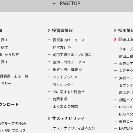
PAGETOP
報
投資家情報
採用情
前田工
ら探す
投資家向けニュース
ら探す
経営方針
グルー
靭化から探す
前田工繊グループの強み
前田工
ら探す
業績・財務データ
未来の
株式・格付情報
未来テ
S取得製品・工法一覧
IRライブラリ
沖縄コ
ャラリー
IRカレンダー
セブン
IRに関するお問合せ
犀工房
免責事項
釧路ハ
ウンロード
よくあるご質問
BBSジ
BBS Mot
サステナビリティ
未来コ
グループのM&A
サステナビリティ基本方針
MAEDA 
準・検討プロセス