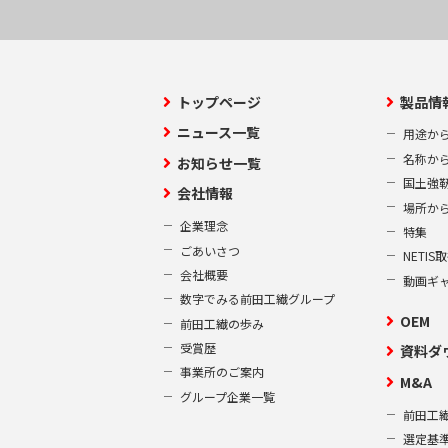
トップページ
製品情
ニュース一覧
用途か
名称か
お知らせ一覧
国土強
会社情報
場所か
企業理念
特集
ごあいさつ
NETI
会社概要
動画ギ
数字でみる前田工繊グループ
OEM
前田工繊の歩み
受賞歴
資料ダ
事業所のご案内
M&A
グループ企業一覧
前田工繊
選定基