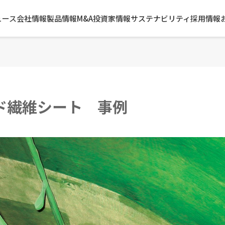
ュース
会社情報
製品情報
M&A
投資家情報
サステナビリティ
採用情報
ド繊維シート 事例