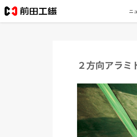
ニ
２方向アラミ