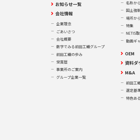
名称か
お知らせ一覧
国土強
会社情報
場所か
企業理念
特集
ごあいさつ
NETI
会社概要
動画ギ
数字でみる前田工繊グループ
OEM
前田工繊の歩み
受賞歴
資料ダ
事業所のご案内
M&A
グループ企業一覧
前田工繊
選定基
特色あ