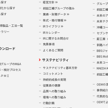
ら探す
経営方針
グルー
靭化から探す
前田工繊グループの強み
前田工
ら探す
業績・財務データ
未来の
株式・格付情報
未来テ
S取得製品・工法一覧
IRライブラリ
沖縄コ
ャラリー
IRカレンダー
セブン
IRに関するお問合せ
犀工房
免責事項
釧路ハ
ウンロード
よくあるご質問
BBSジ
BBS Mot
サステナビリティ
未来コ
グループのM&A
サステナビリティ基本方針
MAEDA 
準・検討プロセス
コミットメント
前田工
るＰＭＩ
持続的成長の実現
OEMの
従業員の健康
事例紹
品質への取り組み
代表的
環境への取り組み
OEMで
行動計画