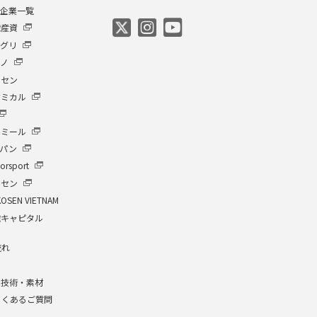
プ企業一覧
繊産資
アグリ
クノ
ーセン
ケミカル
イミール
ャパン
orsport
ーセン
KOSEN VIETNAM
繊キャピタル
流れ
介
な技術・素材
よくあるご質問