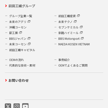
前田工繊グループ
グループ企業一覧
前田工繊産資
未来のアグリ
未来テクノ
沖縄コーセン
セブンケミカル
犀工房
釧路ハイミール
BBSジャパン
BBS Motorsport
未来コーセン
MAEDA KOSEN VIETNAM
前田工繊キャピタル
OEMの流れ
事例紹介
代表的な技術・素材
OEMでよくあるご質問
お問い合わせ