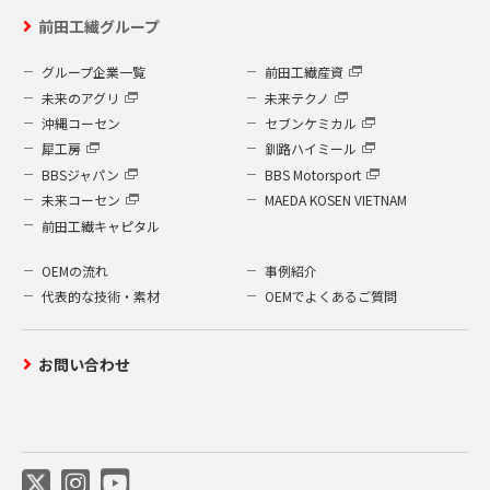
前田工繊グループ
グループ企業一覧
前田工繊産資
未来のアグリ
未来テクノ
沖縄コーセン
セブンケミカル
犀工房
釧路ハイミール
BBSジャパン
BBS Motorsport
未来コーセン
MAEDA KOSEN VIETNAM
前田工繊キャピタル
OEMの流れ
事例紹介
代表的な技術・素材
OEMでよくあるご質問
お問い合わせ