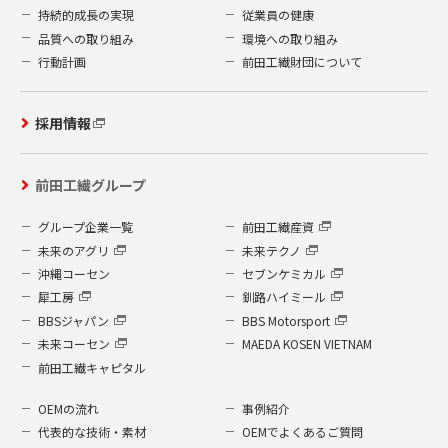
持続的成長の実現
従業員の健康
品質への取り組み
環境への取り組み
行動計画
前田工繊財団について
採用情報
前田工繊グループ
グループ企業一覧
前田工繊産資
未来のアグリ
未来テクノ
沖縄コーセン
セブンケミカル
犀工房
釧路ハイミール
BBSジャパン
BBS Motorsport
未来コーセン
MAEDA KOSEN VIETNAM
前田工繊キャピタル
OEMの流れ
事例紹介
代表的な技術・素材
OEMでよくあるご質問