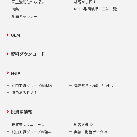
国土強靭化から探す
場所から探す
特集
NETIS取得製品・工法一覧
動画ギャラリー
OEM
資料ダウンロード
M&A
前田工繊グループのM&A
選定基準・検討プロセス
特色あるＰＭＩ
投資家情報
投資家向けニュース
経営方針
前田工繊グループの強み
業績・財務データ