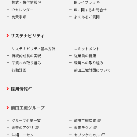
株式・格付情報
IRライブラリ
IRカレンダー
IRに関するお問合せ
免責事項
よくあるご質問
サステナビリティ
サステナビリティ基本方針
コミットメント
持続的成長の実現
従業員の健康
品質への取り組み
環境への取り組み
行動計画
前田工繊財団について
採用情報
前田工繊グループ
グループ企業一覧
前田工繊産資
未来のアグリ
未来テクノ
沖縄コーセン
セブンケミカル