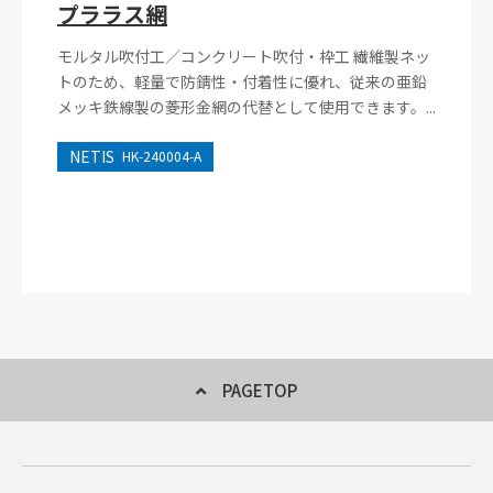
プララス網
モルタル吹付工／コンクリート吹付・枠工 繊維製ネッ
トのため、軽量で防錆性・付着性に優れ、従来の亜鉛
メッキ鉄線製の菱形金網の代替として使用できます。...
NETIS
HK-240004-A
PAGETOP