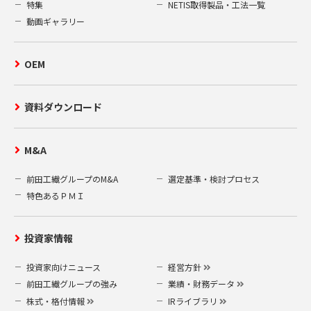
特集
NETIS取得製品・工法一覧
動画ギャラリー
OEM
資料ダウンロード
M&A
前田工繊グループのM&A
選定基準・検討プロセス
特色あるＰＭＩ
投資家情報
投資家向けニュース
経営方針
前田工繊グループの強み
業績・財務データ
株式・格付情報
IRライブラリ