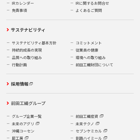
IRカレンダー
IRに関するお問合せ
免責事項
よくあるご質問
サステナビリティ
サステナビリティ基本方針
コミットメント
持続的成長の実現
従業員の健康
品質への取り組み
環境への取り組み
行動計画
前田工繊財団について
採用情報
前田工繊グループ
グループ企業一覧
前田工繊産資
未来のアグリ
未来テクノ
沖縄コーセン
セブンケミカル
犀工房
釧路ハイミール