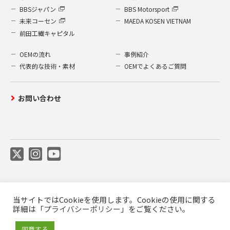
BBSジャパン
BBS Motorsport
未来コーセン
MAEDA KOSEN VIETNAM
前田工繊キャピタル
OEMの流れ
事例紹介
代表的な技術・素材
OEMでよくあるご質問
お問い合わせ
当サイトではCookieを使用します。Cookieの使用に関する
ご利用について
プライバシーポリシー
詳細は「
プライバシーポリシー
」をご覧ください。
前田工繊公式SNS利用規約
商標について
同意する